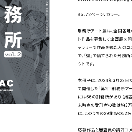
B5、72ページ、カラー。
刑務所アート展は、全国各地
ト作品を募集して企画展を開
ャラリーで作品を観た人のコ
で、「壁」で隔てられた刑務
クトです。​​
本冊子は、2024年3月22日
て開催した「第2回刑務所ア
には66の刑務所があり（拘置
末時点の受刑者の数は約3万
は、このうちの29施設の52
応募作品と審査員の講評コメ