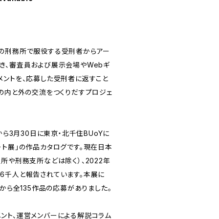
の刑務所で服役する受刑者からアー
き、審査員および展示会場やWebギ
メントを、応募した受刑者に返すこと
所の内と外の交流をつくりだすプロジェ
から3月30日に東京・北千住BUoYに
ート展」の作品カタログです。現在日本
所や刑務支所などは除く）、2022年
6千人と報告されています。本展に
名から全135作品の応募がありました。
ント、運営メンバーによる解説コラム