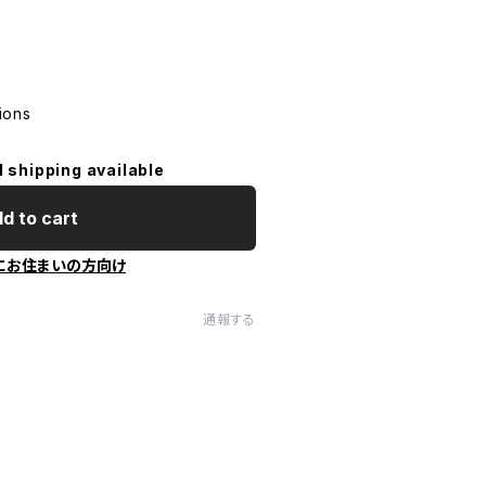
ions
l shipping available
d to cart
にお住まいの方向け
通報する