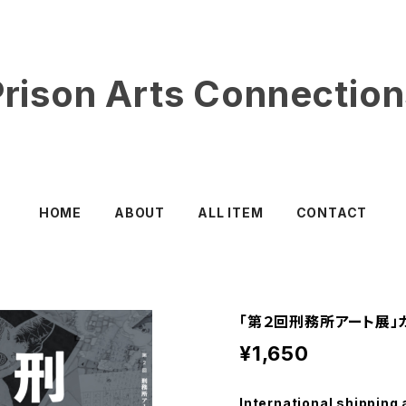
Prison Arts Connection
HOME
ABOUT
ALL ITEM
CONTACT
「第２回刑務所アート展」
¥1,650
International shipping 