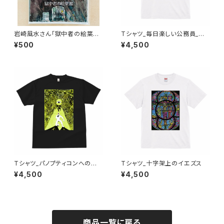
岩崎風水さん「獄中者の絵葉書」
Tシャツ_毎日楽しい公務員_不
６枚組
採択
¥500
¥4,500
Tシャツ_パノプティコンへの習
Tシャツ_十字架上のイエズス
作”罠”
¥4,500
¥4,500
商品一覧に戻る