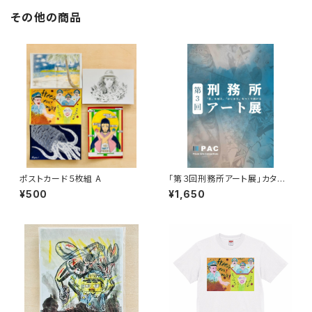
その他の商品
ポストカード５枚組 A
「第３回刑務所アート展」カタロ
グ
¥500
¥1,650